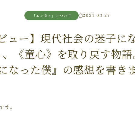
2021.03.27
「エンタメ」について
ビュー】現代社会の迷子に
る、《童心》を取り戻す物語
になった僕』の感想を書き
です。