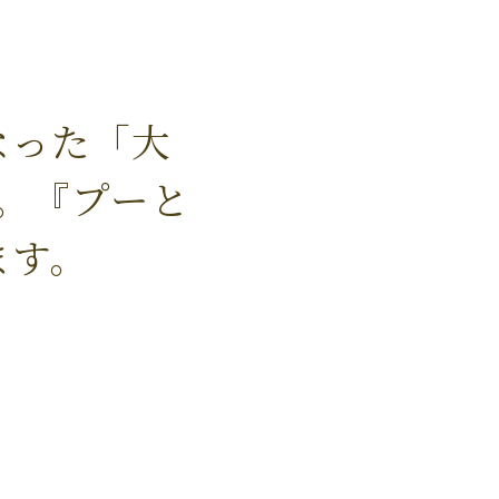
なった「大
。『プーと
ます。