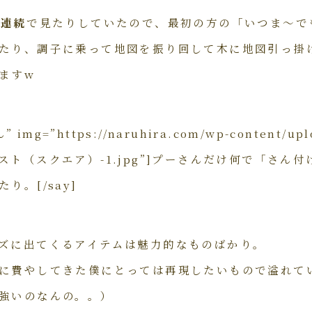
回連続
で見たりしていたので、最初の方の「いつま〜で
たり、調子に乗って地図を振り回して木に地図引っ掛
ますw
 img=”https://naruhira.com/wp-content/upl
ト（スクエア）-1.jpg”]プーさんだけ何で「さん
り。[/say]
ズに出てくるアイテムは魅力的なものばかり。
に費やしてきた僕にとっては再現したいもので溢れて
強いのなんの。。）