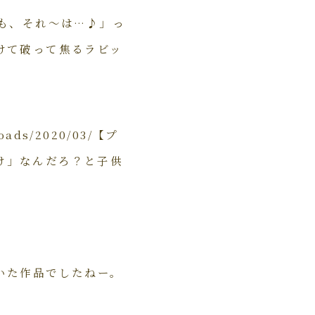
も、それ〜は…♪」っ
けて破って焦るラビッ
oads/2020/03/【プ
付け」なんだろ？と子供
いた作品でしたねー。