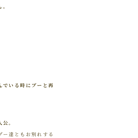
ん。
んでいる時にプーと再
人公。
プー達ともお別れする