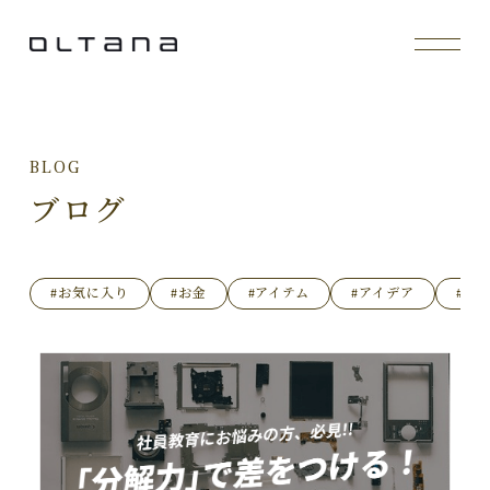
BLOG
ブログ
#お気に入り
#お金
#アイテム
#アイデア
#イ