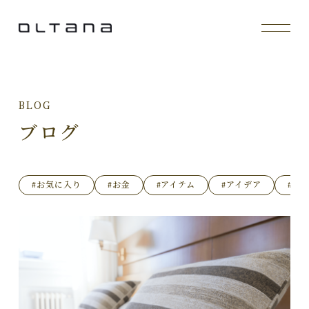
BLOG
ブログ
#お気に入り
#お金
#アイテム
#アイデア
#イ