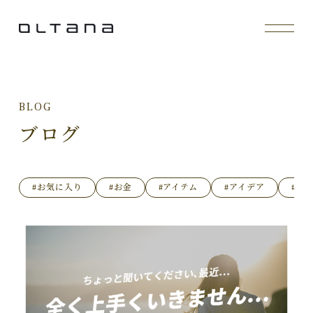
BLOG
ブログ
#お気に入り
#お金
#アイテム
#アイデア
#イ